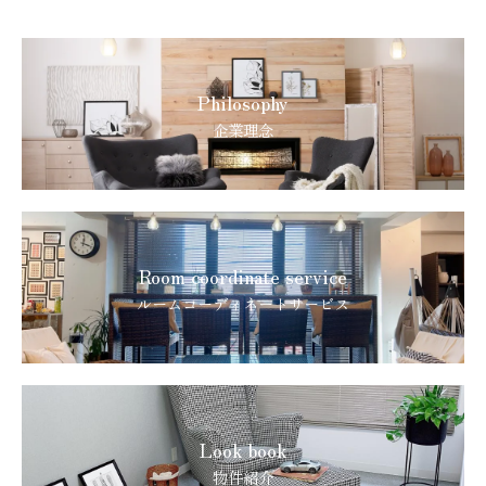
Philosophy
企業理念
Room coordinate service
ルームコーディネートサービス
Look book
物件紹介